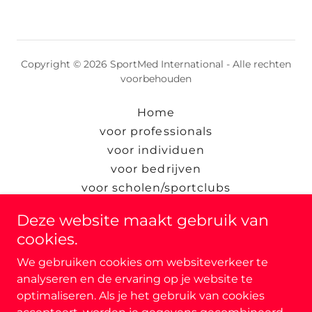
Copyright © 2026 SportMed International - Alle rechten
voorbehouden
Home
voor professionals
voor individuen
voor bedrijven
voor scholen/sportclubs
SportMed Methode
Deze website maakt gebruik van
SportMed Development
cookies.
SportMed locaties
We gebruiken cookies om websiteverkeer te
Blog en info
analyseren en de ervaring op je website te
Support
optimaliseren. Als je het gebruik van cookies
Privacybeleid